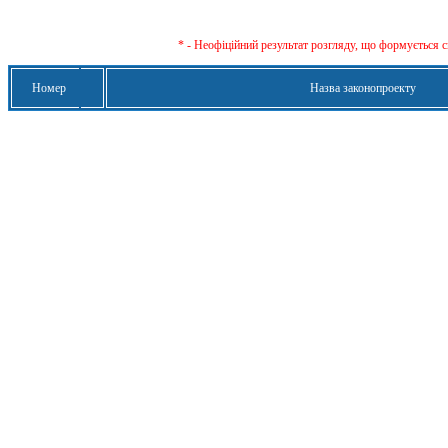
* - Неофіційний результат розгляду, що формується с
Номер
Назва законопроекту