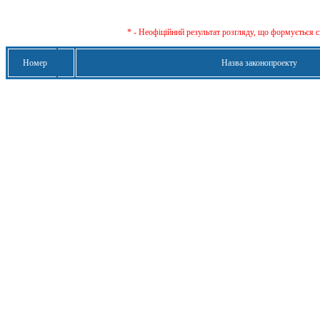
* - Неофіційний результат розгляду, що формується с
Номер
Назва законопроекту