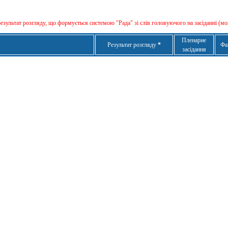
результат розгляду, що формується сиcтемою "Рада" зі слів головуючого на засіданні (мо
Пленарне
Результат розгляду
*
Фа
засідання