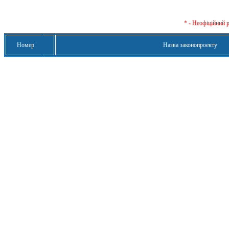
* - Неофіційний 
Номер
Назва законопроекту