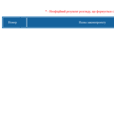
* - Неофіційний результат розгляду, що формується с
Номер
Назва законопроекту