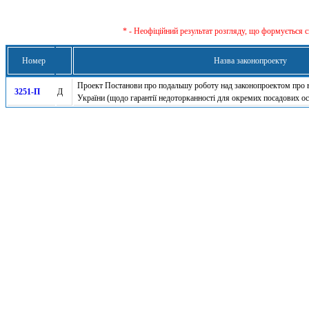
* - Неофіційний результат розгляду, що формується с
Номер
Назва законопроекту
Проект Постанови про подальшу роботу над законопроектом про в
3251-П
Д
України (щодо гарантії недоторканності для окремих посадових ос