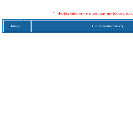
* - Неофіційний результат розгляду, що формується с
Номер
Назва законопроекту