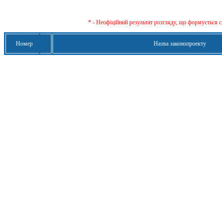
* - Неофіційний результат розгляду, що формується с
Номер
Назва законопроекту