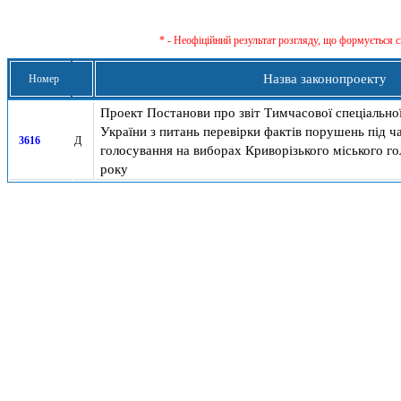
* - Неофіційний результат розгляду, що формується с
Назва законопроекту
Номер
Проект Постанови про звіт Тимчасової спеціальної
України з питань перевірки фактів порушень під 
3616
Д
голосування на виборах Криворізького міського г
року