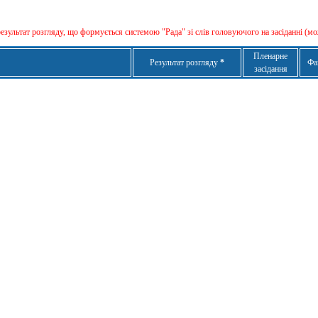
результат розгляду, що формується сиcтемою "Рада" зі слів головуючого на засіданні (мо
Пленарне
Результат розгляду
*
Фа
засідання