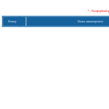
* - Неофіційний 
Номер
Назва законопроекту