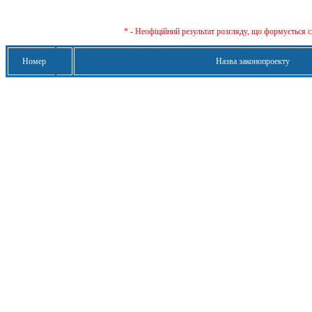
* - Неофіційний результат розгляду, що формується с
Номер
Назва законопроекту