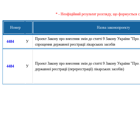
* - Неофіційний результат розгляду, що формується с
Номер
Назва законопроекту
Проект Закону про внесення змін до статті 9 Закону України "Про 
4484
У
спрощення державної реєстрації лікарських засобів
Проект Закону про внесення змін до статті 9 Закону України "Про 
4484
У
державної реєстрації (перереєстрації) лікарських засобів)