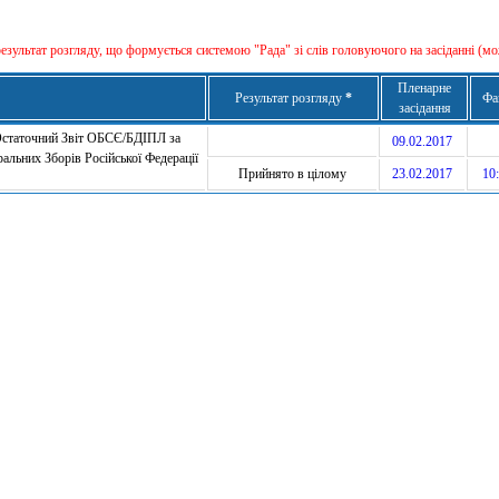
результат розгляду, що формується сиcтемою "Рада" зі слів головуючого на засіданні (мо
Пленарне
Результат розгляду
*
Фа
засідання
Остаточний Звіт ОБСЄ/БДІПЛ за
09.02.2017
альних Зборів Російської Федерації
Прийнято в цілому
23.02.2017
10: