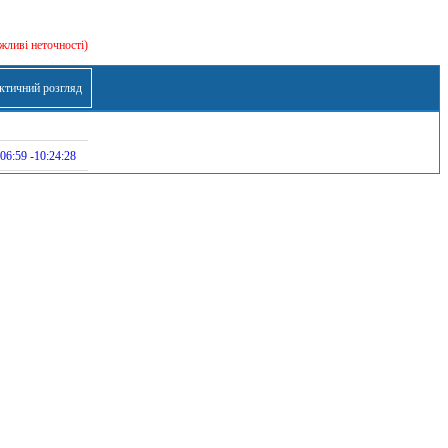
жливі неточності)
ктичний розгляд
06:59 -10:24:28