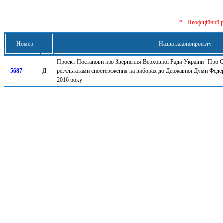
* - Неофіційний 
Номер
Назва законопроекту
Проект Постанови про Звернення Верховної Ради України "Про 
5687
Д
результатами спостереження на виборах до Державної Думи Федер
2016 року