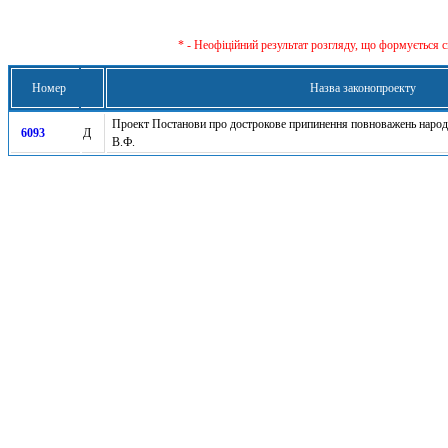
* - Неофіційний результат розгляду, що формується с
Номер
Назва законопроекту
Проект Постанови про дострокове припинення повноважень народ
6093
Д
В.Ф.