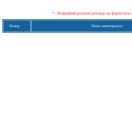
* - Неофіційний результат розгляду, що формується с
Номер
Назва законопроекту