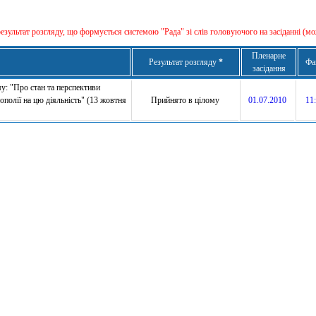
результат розгляду, що формується сиcтемою "Рада" зі слів головуючого на засіданні (мо
Пленарне
Результат розгляду
*
Фа
засідання
у: "Про стан та перспективи
полії на цю діяльність" (13 жовтня
Прийнято в цілому
01.07.2010
11: