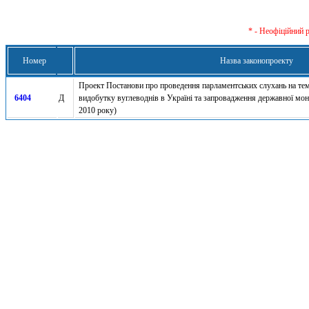
* - Неофіційний 
Номер
Назва законопроекту
Проект Постанови про проведення парламентських слухань на тем
6404
Д
видобутку вуглеводнів в Україні та запровадження державної моно
2010 року)