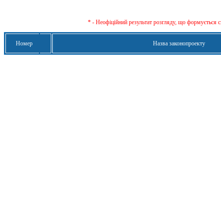
* - Неофіційний результат розгляду, що формується с
Номер
Назва законопроекту