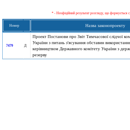
* - Неофіційний результат розгляду, що формується с
Назва законопроекту
Номер
Проект Постанови про Звіт Тимчасової слідчої ком
України з питань з'ясування обставин використан
7479
Д
керівництвом Державного комітету України з держ
резерву