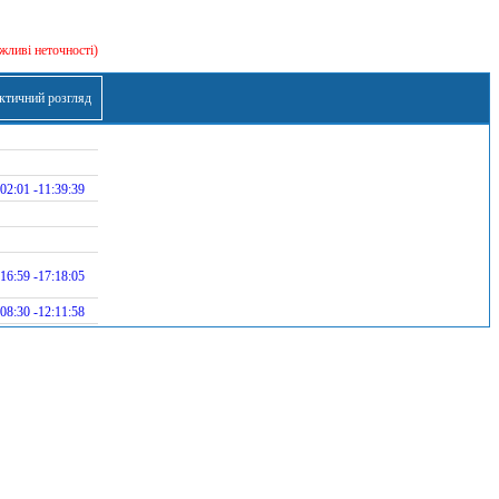
жливі неточності)
ктичний розгляд
02:01 -11:39:39
16:59 -17:18:05
08:30 -12:11:58