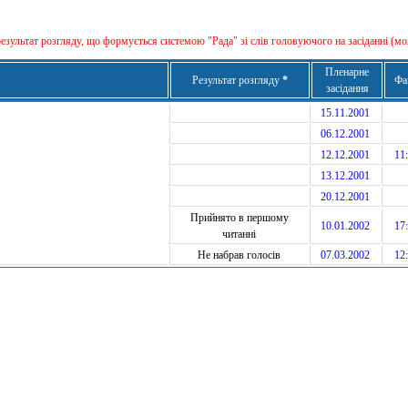
результат розгляду, що формується сиcтемою "Рада" зі слів головуючого на засіданні (мо
Пленарне
Результат розгляду
*
Фа
засідання
15.11.2001
06.12.2001
12.12.2001
11:
13.12.2001
20.12.2001
Прийнято в першому
10.01.2002
17:
читанні
Не набрав голосів
07.03.2002
12: