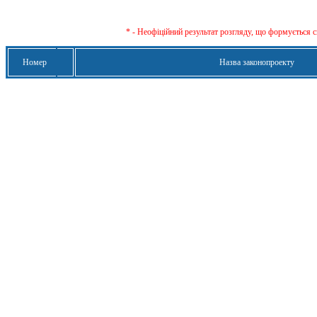
* - Неофіційний результат розгляду, що формується с
Номер
Назва законопроекту