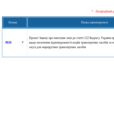
* - Неофіційний 
Номер
Назва законопроекту
Проект Закону про внесення змін до статті 122 Кодексу України 
9028
У
щодо посилення відповідальності водіїв транспортних засобів за 
смузі для маршрутних транспортних засобів