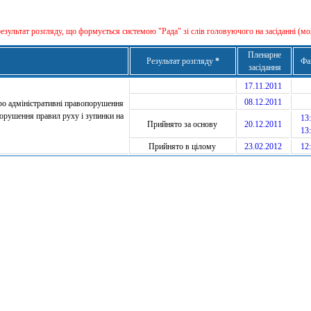
результат розгляду, що формується сиcтемою "Рада" зі слів головуючого на засіданні (мо
Пленарне
Результат розгляду
*
Фа
засідання
17.11.2011
08.12.2011
про адміністративні правопорушення
порушення правил руху і зупинки на
13:
Прийнято за основу
20.12.2011
13:
Прийнято в цілому
23.02.2012
12: