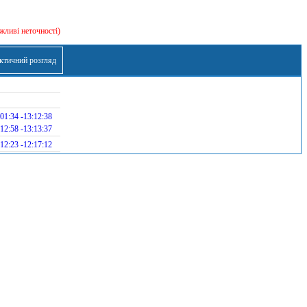
жливі неточності)
ктичний розгляд
01:34 -13:12:38
12:58 -13:13:37
12:23 -12:17:12