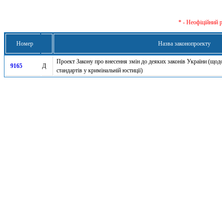
* - Неофіційний 
Номер
Назва законопроекту
Проект Закону про внесення змін до деяких законів України (що
9165
Д
стандартів у кримінальній юстиції)