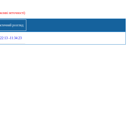
жливі неточності)
ктичний розгляд
22:13 -11:34:23