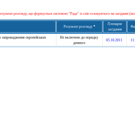
результат розгляду, що формується сиcтемою "Рада" зі слів головуючого на засіданні (мо
Пленарне
Результат розгляду
*
Фа
засідання
до запровадження європейських
Не включено до порядку
05.10.2011
11:
денного