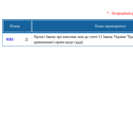
* - Неофіційний 
Номер
Назва законопроекту
Проект Закону про внесення змін до статті 13 Закону України "П
9183
Д
кримінальної справи щодо судді)