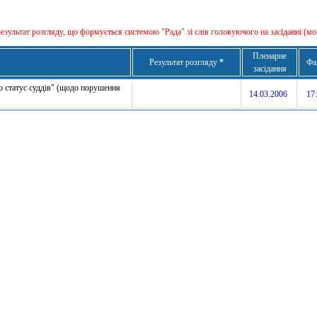
результат розгляду, що формується сиcтемою "Рада" зі слів головуючого на засіданні (мо
Пленарне
Результат розгляду
*
Фа
засідання
ро статус суддів" (щодо порушення
14.03.2006
17: