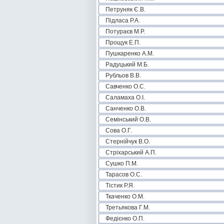
Петруняк Є.В.
Підласа Р.А.
Потураєв М.Р.
Прощук Е.П.
Пушкаренко А.М.
Радуцький М.Б.
Рубльов В.В.
Савченко О.С.
Саламаха О.І.
Санченко О.В.
Семінський О.В.
Сова О.Г.
Стернійчук В.О.
Стріхарський А.П.
Сушко П.М.
Тарасов О.С.
Тістик Р.Я.
Ткаченко О.М.
Третьякова Г.М.
Федієнко О.П.