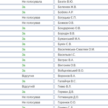
Не голосувала
Безгін В.Ю.
За
Беленюк Ж.В.
За
Боблях А.Р.
Не голосував
Богуцька Є.П.
Не голосував
Божков О.В.
За
Бондаренко О.В.
За
Бородін В.В.
За
Бужанський М.А.
За
Бунін С.В.
За
Василевська-Смаглюк О.М.
За
Васильєв І.С.
За
Ватрас В.А.
За
Вінтоняк О.В.
За
Войцехівський В.О.
Відсутня
Воронов В.А.
За
Галайчук В.С.
Відсутній
Гевко В.Л.
За
Герман Д.В.
Не голосував
Гетманцев Д.О.
Не голосував
Горенюк О.О.
За
Гривко С.Д.