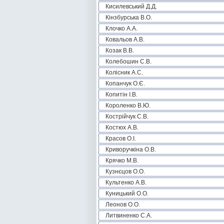
Кисилевський Д.Д.
Кінзбурська В.О.
Клочко А.А.
Ковальов А.В.
Козак В.В.
Колебошин С.В.
Колісник А.С.
Копанчук О.Є.
Копитін І.В.
Короленко В.Ю.
Кострійчук С.В.
Костюх А.В.
Красов О.І.
Криворучкіна О.В.
Крячко М.В.
Кузнєцов О.О.
Культенко А.В.
Куницький О.О.
Леонов О.О.
Литвиненко С.А.