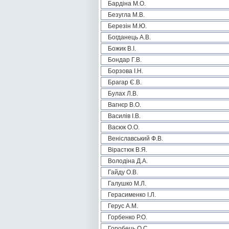
Бардіна М.О.
Безугла М.В.
Березін М.Ю.
Богданець А.В.
Божик В.І.
Бондар Г.В.
Борзова І.Н.
Брагар Є.В.
Булах Л.В.
Вагнєр В.О.
Василів І.В.
Васюк О.О.
Веніславський Ф.В.
Вірастюк В.Я.
Володіна Д.А.
Гайду О.В.
Галушко М.Л.
Герасименко І.Л.
Герус А.М.
Горбенко Р.О.
Горобець О.С.