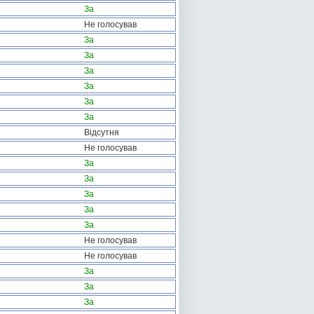
За
Не голосував
За
За
За
За
За
За
Відсутня
Не голосував
За
За
За
За
За
Не голосував
Не голосував
За
За
За