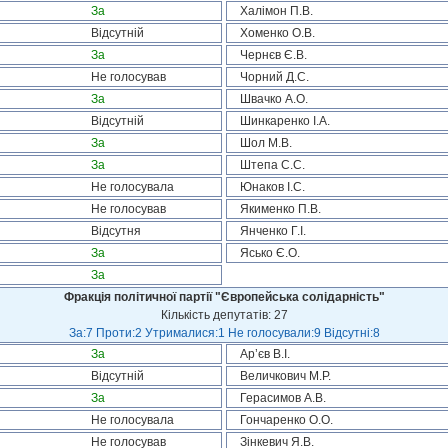
За
Халімон П.В.
Відсутній
Хоменко О.В.
За
Чернєв Є.В.
Не голосував
Чорний Д.С.
За
Швачко А.О.
Відсутній
Шинкаренко І.А.
За
Шол М.В.
За
Штепа С.С.
Не голосувала
Юнаков І.С.
Не голосував
Якименко П.В.
Відсутня
Янченко Г.І.
За
Ясько Є.О.
За
Фракція політичної партії "Європейська солідарність"
Кількість депутатів: 27
За:7 Проти:2 Утрималися:1 Не голосували:9 Відсутні:8
За
Ар’єв В.І.
Відсутній
Величкович М.Р.
За
Герасимов А.В.
Не голосувала
Гончаренко О.О.
Не голосував
Зінкевич Я.В.