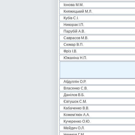
Іонова М.М.
Княжицький М.Л.
Кубів С.І.
Никорак І.П.
Парубій А.В.
Саврасов М.В.
Сюмар В.П.
Фріз І.В.
Южаніна Н.П.
Абдуллін О.Р.
Власенко С.В.
Данілов В.Б.
Євтушок С.М.
Кабаченко В.В.
Кожем’якін А.А.
Кучеренко О.Ю.
Мейдич О.Л.
Немиря Г.М.