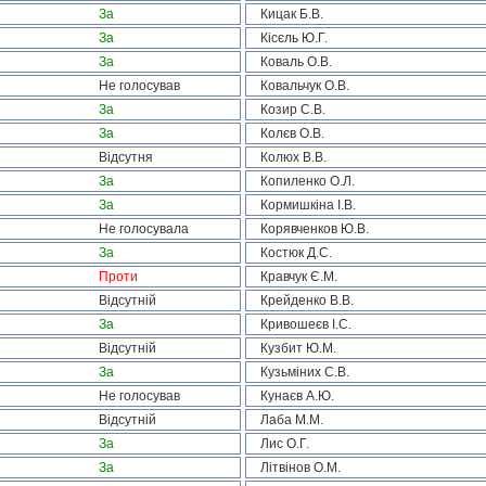
За
Кицак Б.В.
За
Кісєль Ю.Г.
За
Коваль О.В.
Не голосував
Ковальчук О.В.
За
Козир С.В.
За
Колєв О.В.
Відсутня
Колюх В.В.
За
Копиленко О.Л.
За
Кормишкіна І.В.
Не голосувала
Корявченков Ю.В.
За
Костюк Д.С.
Проти
Кравчук Є.М.
Відсутній
Крейденко В.В.
За
Кривошеєв І.С.
Відсутній
Кузбит Ю.М.
За
Кузьміних С.В.
Не голосував
Кунаєв А.Ю.
Відсутній
Лаба М.М.
За
Лис О.Г.
За
Літвінов О.М.