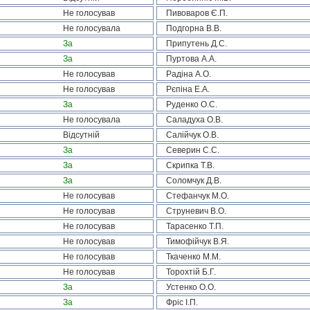
Не голосував
Пивоваров Є.П.
Не голосувала
Подгорна В.В.
За
Припутень Д.С.
За
Пуртова А.А.
Не голосував
Радіна А.О.
Не голосував
Рєпіна Е.А.
За
Руденко О.С.
Не голосувала
Саладуха О.В.
Відсутній
Салійчук О.В.
За
Северин С.С.
За
Скрипка Т.В.
За
Соломчук Д.В.
Не голосував
Стефанчук М.О.
Не голосував
Струневич В.О.
Не голосував
Тарасенко Т.П.
Не голосував
Тимофійчук В.Я.
Не голосував
Ткаченко М.М.
Не голосував
Торохтій Б.Г.
За
Устенко О.О.
За
Фріс І.П.