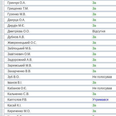
Гринчук О.А.
За
Грищенко Т.М.
За
Гузенко М.В.
За
Дануца О.А.
За
Дирдін М.Є.
За
Дмитрієва О.О.
Відсутня
Дубнов А.В.
За
Жмеренецький О.С.
За
Заблоцький М.Б.
За
Завітневич О.М.
За
Задорожний А.В.
За
Заремський М.В.
За
Захарченко В.В.
За
Зуб В.О.
Не голосував
Іванов В.І.
За
Кабанов О.Є.
Не голосував
Кальченко С.В.
За
Каптєлов Р.В.
Утримався
Касай К.І.
За
Кириченко М.О.
За