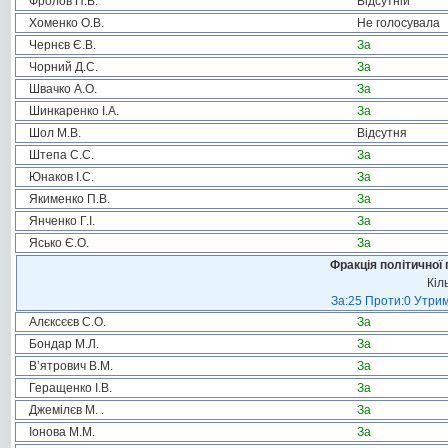
Фролов П.В.
Відсутній
Хоменко О.В.
Не голосувала
Чернєв Є.В.
За
Чорний Д.С.
За
Швачко А.О.
За
Шинкаренко І.А.
За
Шол М.В.
Відсутня
Штепа С.С.
За
Юнаков І.С.
За
Якименко П.В.
За
Янченко Г.І.
За
Ясько Є.О.
За
Фракція політичної 
Кіл
За:25 Проти:0 Утрим
Алєксєєв С.О.
За
Бондар М.Л.
За
В’ятрович В.М.
За
Геращенко І.В.
За
Джемілєв М. .
За
Іонова М.М.
За