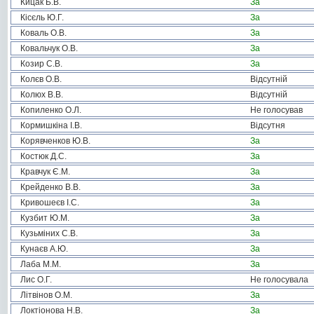
Кицак Б.В.
За
Кісєль Ю.Г.
За
Коваль О.В.
За
Ковальчук О.В.
За
Козир С.В.
За
Колєв О.В.
Відсутній
Колюх В.В.
Відсутній
Копиленко О.Л.
Не голосував
Кормишкіна І.В.
Відсутня
Корявченков Ю.В.
За
Костюк Д.С.
За
Кравчук Є.М.
За
Крейденко В.В.
За
Кривошеєв І.С.
За
Кузбит Ю.М.
За
Кузьміних С.В.
За
Кунаєв А.Ю.
За
Лаба М.М.
За
Лис О.Г.
Не голосувала
Літвінов О.М.
За
Локтіонова Н.В.
За