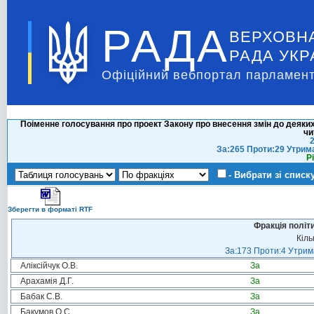
РАДА
ВЕРХОВН
РАДА УКР
Офіційний вебпортал парламент
Поіменне голосування про проект Закону про внесення змін до деяких з
чи
2
За:265 Проти:29 Утрим
Р
- Вибрати зі списк
Зберегти в форматі RTF
Фракція політ
Кіль
За:173 Проти:4 Утрима
Аліксійчук О.В.
За
Арахамія Д.Г.
За
Бабак С.В.
За
Бакумов О.С.
За