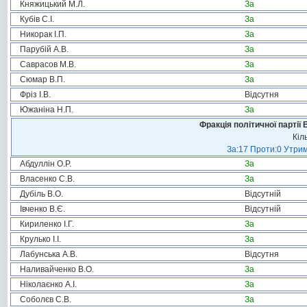
Княжицький М.Л.
За
Кубів С.І.
За
Никорак І.П.
За
Парубій А.В.
За
Саврасов М.В.
За
Сюмар В.П.
За
Фріз І.В.
Відсутня
Южаніна Н.П.
За
Фракція політичної партії
Кіл
За:17 Проти:0 Утрим
Абдуллін О.Р.
За
Власенко С.В.
За
Дубіль В.О.
Відсутній
Івченко В.Є.
Відсутній
Кириленко І.Г.
За
Крулько І.І.
За
Лабунська А.В.
Відсутня
Наливайченко В.О.
За
Ніколаєнко А.І.
За
Соболєв С.В.
За