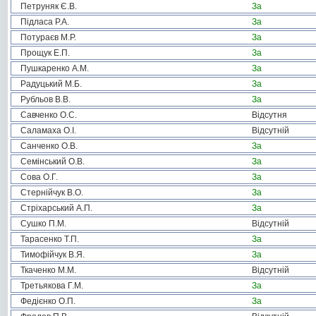
Петруняк Є.В.
За
Підласа Р.А.
За
Потураєв М.Р.
За
Прощук Е.П.
За
Пушкаренко А.М.
За
Радуцький М.Б.
За
Рубльов В.В.
За
Савченко О.С.
Відсутня
Саламаха О.І.
Відсутній
Санченко О.В.
За
Семінський О.В.
За
Сова О.Г.
За
Стернійчук В.О.
За
Стріхарський А.П.
За
Сушко П.М.
Відсутній
Тарасенко Т.П.
За
Тимофійчук В.Я.
За
Ткаченко М.М.
Відсутній
Третьякова Г.М.
За
Федієнко О.П.
За