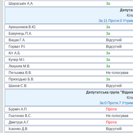
Шараськін А.А.
За
Депута
Кіл
За:11 Проти:0 Утрим
Арешонков В.Ю.
За
Бакунець П.А.
За
Вацак Г.А.
Відсутній
Горват Р.І.
Відсутній
Кіт А.Б.
За
Кучер М.І.
За
Люшняк М.В.
За
Петьовка В.В.
Не голосував
Приходько Б.В.
За
Шахов С.В.
Відсутній
Депутатська група "Віднов
Кіл
За:0 Проти:7 Утрим
Бурміч А.П.
Проти
Гнатенко В.С.
Не голосував
Дмитрук А.Г.
Проти
Ісаєнко Д.В.
Відсутній