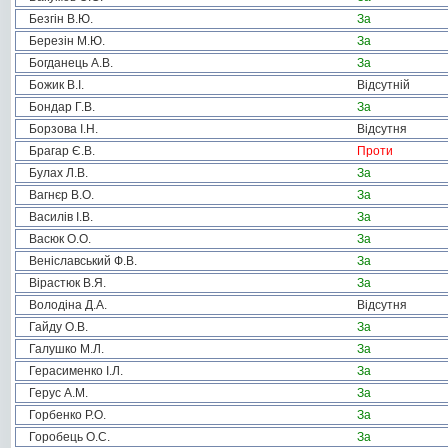
Безгін В.Ю.
За
Березін М.Ю.
За
Богданець А.В.
За
Божик В.І.
Відсутній
Бондар Г.В.
За
Борзова І.Н.
Відсутня
Брагар Є.В.
Проти
Булах Л.В.
За
Вагнєр В.О.
За
Василів І.В.
За
Васюк О.О.
За
Веніславський Ф.В.
За
Вірастюк В.Я.
За
Володіна Д.А.
Відсутня
Гайду О.В.
За
Галушко М.Л.
За
Герасименко І.Л.
За
Герус А.М.
За
Горбенко Р.О.
За
Горобець О.С.
За