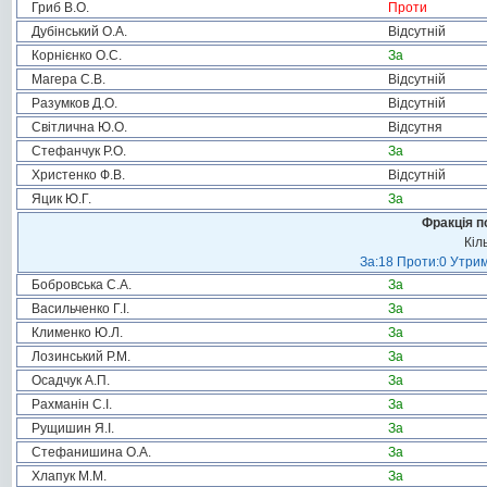
Гриб В.О.
Проти
Дубінський О.А.
Відсутній
Корнієнко О.С.
За
Магера С.В.
Відсутній
Разумков Д.О.
Відсутній
Світлична Ю.О.
Відсутня
Стефанчук Р.О.
За
Христенко Ф.В.
Відсутній
Яцик Ю.Г.
За
Фракція п
Кіл
За:18 Проти:0 Утрим
Бобровська С.А.
За
Васильченко Г.І.
За
Клименко Ю.Л.
За
Лозинський Р.М.
За
Осадчук А.П.
За
Рахманін С.І.
За
Рущишин Я.І.
За
Стефанишина О.А.
За
Хлапук М.М.
За