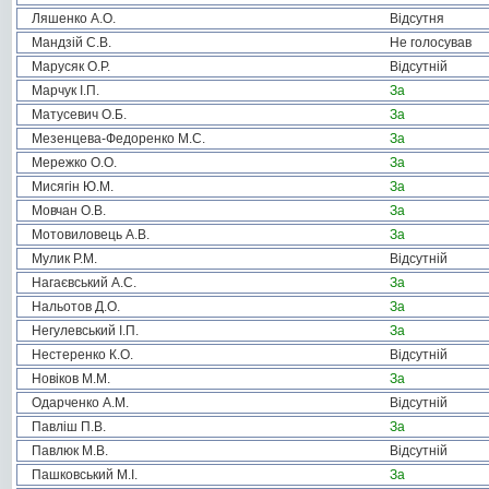
Ляшенко А.О.
Відсутня
Мандзій С.В.
Не голосував
Марусяк О.Р.
Відсутній
Марчук І.П.
За
Матусевич О.Б.
За
Мезенцева-Федоренко М.С.
За
Мережко О.О.
За
Мисягін Ю.М.
За
Мовчан О.В.
За
Мотовиловець А.В.
За
Мулик Р.М.
Відсутній
Нагаєвський А.С.
За
Нальотов Д.О.
За
Негулевський І.П.
За
Нестеренко К.О.
Відсутній
Новіков М.М.
За
Одарченко А.М.
Відсутній
Павліш П.В.
За
Павлюк М.В.
Відсутній
Пашковський М.І.
За