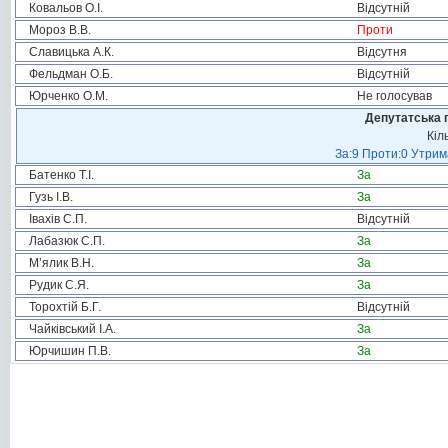
Ковальов О.І.
Відсутній
Мороз В.В.
Проти
Славицька А.К.
Відсутня
Фельдман О.Б.
Відсутній
Юрченко О.М.
Не голосував
Депутатська 
Кіл
За:9 Проти:0 Утрим
Батенко Т.І.
За
Гузь І.В.
За
Івахів С.П.
Відсутній
Лабазюк С.П.
За
М’ялик В.Н.
За
Рудик С.Я.
За
Торохтій Б.Г.
Відсутній
Чайківський І.А.
За
Юрчишин П.В.
За