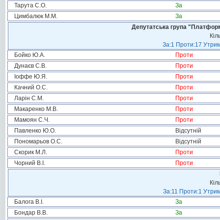
Тарута С.О.
За
Цимбалюк М.М.
За
Депутатська група "Платформа
Кіл
За:1 Проти:17 Утрим
Бойко Ю.А.
Проти
Дунаєв С.В.
Проти
Іоффе Ю.Я.
Проти
Качний О.С.
Проти
Ларін С.М.
Проти
Макаренко М.В.
Проти
Мамоян С.Ч.
Проти
Павленко Ю.О.
Відсутній
Пономарьов О.С.
Відсутній
Скорик М.Л.
Проти
Чорний В.І.
Проти
Кіл
За:11 Проти:1 Утрим
Балога В.І.
За
Бондар В.В.
За