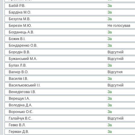
Бабій Р.В.
За
Бардіна М.О.
За
Безугла М.В.
За
Березін М.Ю.
Не голосував
Богданець А.В.
За
Божик В.І.
За
Бондаренко О.В.
За
Бородін В.В.
Відсутній
Бужанський М.А.
Відсутній
Булах Л.В.
За
Вагнєр В.О.
Відсутня
Василів І.В.
За
Васильковський І.І.
Відсутній
Венедіктова І.В.
За
Верещук І.А.
За
Володіна Д.А.
За
Воронько О.Є.
За
Галайчук В.С.
Відсутній
Гевко В.Л.
За
Герман Д.В.
За