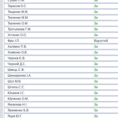
Сушко П.М.
За
Тарасов О.С.
За
Тищенко М.М.
За
Ткаченко М.М.
За
Ткаченко О.М.
За
Третьякова Г.М.
За
Устенко О.О.
За
Фріс І.П.
Відсутній
Халімон П.В.
За
Хоменко О.В.
За
Чернєв Є.В.
За
Чорний Д.С.
За
Швець С.Ф.
За
Шинкаренко І.А.
За
Шол М.В.
За
Штепа С.С.
За
Юнаков І.С.
За
Юрченко О.М.
За
Яковлєва Н.І.
За
Яременко Б.В.
За
Яцик Ю.Г.
За