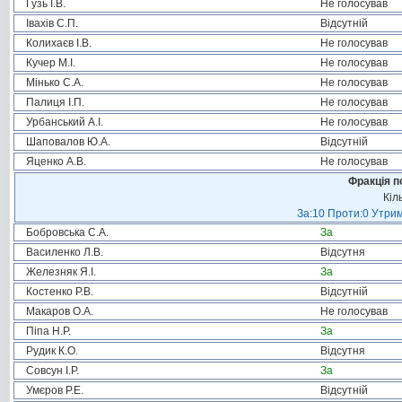
Гузь І.В.
Не голосував
Івахів С.П.
Відсутній
Колихаєв І.В.
Не голосував
Кучер М.І.
Не голосував
Мінько С.А.
Не голосував
Палиця І.П.
Не голосував
Урбанський А.І.
Не голосував
Шаповалов Ю.А.
Відсутній
Яценко А.В.
Не голосував
Фракція п
Кіл
За:10 Проти:0 Утрим
Бобровська С.А.
За
Василенко Л.В.
Відсутня
Железняк Я.І.
За
Костенко Р.В.
Відсутній
Макаров О.А.
Не голосував
Піпа Н.Р.
За
Рудик К.О.
Відсутня
Совсун І.Р.
За
Умєров Р.Е.
Відсутній