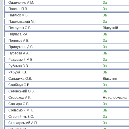
Одарченко А.М.
За
Павліш П.В.
За
Павлюк М.В.
За
Пашковський М.І.
За
Петруняк Є.В.
Відсутній
Підласа Р.А.
За
Поляков А.Е.
За
Припутень Д.С.
За
Пуртова А.А.
За
Радуцький М.Б.
За
Рубльов В.В.
За
Рябуха Т.В.
За
Саладуха О.В.
Відсутня
Салійчук О.В.
За
Семінський О.В.
За
Скороход А.К.
Не голосувала
Совгиря О.В.
За
Сольський М.Т.
За
Стернійчук В.О.
За
Стріхарський А.П.
За