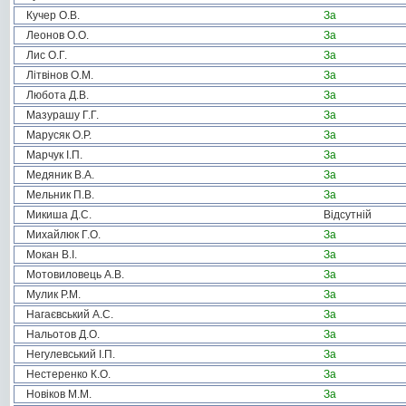
Кучер О.В.
За
Леонов О.О.
За
Лис О.Г.
За
Літвінов О.М.
За
Любота Д.В.
За
Мазурашу Г.Г.
За
Марусяк О.Р.
За
Марчук І.П.
За
Медяник В.А.
За
Мельник П.В.
За
Микиша Д.С.
Відсутній
Михайлюк Г.О.
За
Мокан В.І.
За
Мотовиловець А.В.
За
Мулик Р.М.
За
Нагаєвський А.С.
За
Нальотов Д.О.
За
Негулевський І.П.
За
Нестеренко К.О.
За
Новіков М.М.
За