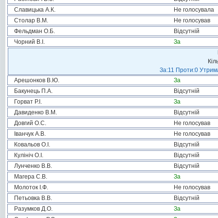
Славицька А.К.
Не голосувала
Столар В.М.
Не голосував
Фельдман О.Б.
Відсутній
Чорний В.І.
За
Кіл
За:11 Проти:0 Утрима
Арешонков В.Ю.
За
Бакунець П.А.
Відсутній
Горват Р.І.
За
Давиденко В.М.
Відсутній
Довгий О.С.
Не голосував
Іванчук А.В.
Не голосував
Ковальов О.І.
Відсутній
Кулініч О.І.
Відсутній
Лунченко В.В.
Відсутній
Магера С.В.
За
Молоток І.Ф.
Не голосував
Петьовка В.В.
Відсутній
Разумков Д.О.
За