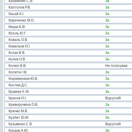
Кальченко С.В.
За
Каптєлов Р.В.
За
Касай К.І.
За
Кириченко М.О.
За
Кицак Б.В.
За
Кісєль Ю.Г.
За
Коваль О.В.
За
Ковальов О.І.
За
Козак В.В.
За
Колєв О.В.
За
Колюх В.В.
Не голосував
Копитін І.В.
За
Корявченков Ю.В.
За
Костюк Д.С.
За
Кравчук Є.М.
За
Красов О.І.
Відсутній
Криворучкіна О.В.
За
Крячко М.В.
За
Кузбит Ю.М.
За
Кузьміних С.В.
Відсутній
Кунаєв А.Ю.
За