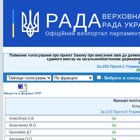
РАДА
ВЕРХОВН
РАДА УКР
Офіційний вебпортал парламент
Поіменне голосування про проект Закону про внесення змін до деяких
єдиного внеску на загальнообов'язкове державне 
0
За:255 Проти:1 Утрима
Р
- Вибрати зі списк
Зберегти в форматі RTF
Фракція політ
Кіль
За:215 Проти:0 Утрима
Аліксійчук О.В.
За
Ананченко М.О.
За
Арахамія Д.Г.
За
Арсенюк О.О.
За