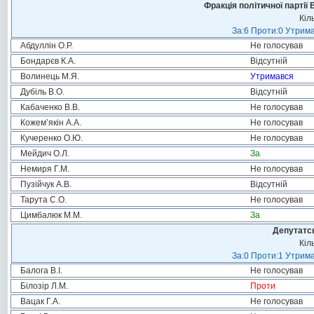
Фракція політичної партії
Кіл
За:6 Проти:0 Утрима
Абдуллін О.Р.
Не голосував
Бондарєв К.А.
Відсутній
Волинець М.Я.
Утримався
Дубіль В.О.
Відсутній
Кабаченко В.В.
Не голосував
Кожем’якін А.А.
Не голосував
Кучеренко О.Ю.
Не голосував
Мейдич О.Л.
За
Немиря Г.М.
Не голосував
Пузійчук А.В.
Відсутній
Тарута С.О.
Не голосував
Цимбалюк М.М.
За
Депутатсь
Кіл
За:0 Проти:1 Утрима
Балога В.І.
Не голосував
Білозір Л.М.
Проти
Вацак Г.А.
Не голосував