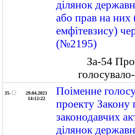
ділянок державн
або прав на них
емфітевзису) че
(№2195)
За-54 Про
голосувало
Поіменне голос
35-
29.04.2021
14:12:22
проекту Закону 
законодавчих ак
ділянок державн