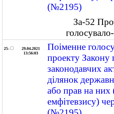
(№2195)
За-52 Про
голосувало
Поіменне голос
25-
29.04.2021
13:56:03
проекту Закону 
законодавчих ак
ділянок державн
або прав на них
емфітевзису) че
(№2195)