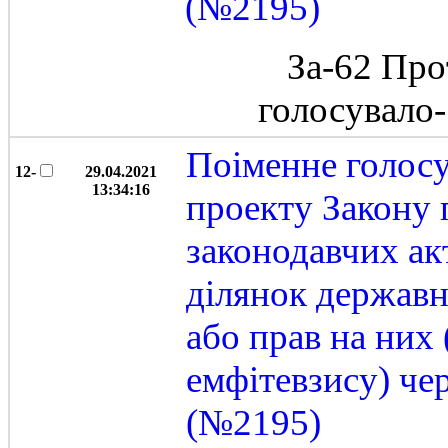
(№2195)
За-62 Про
голосувало
Поіменне голос
12-
29.04.2021
13:34:16
проекту Закону 
законодавчих ак
ділянок державн
або прав на них
емфітевзису) че
(№2195)