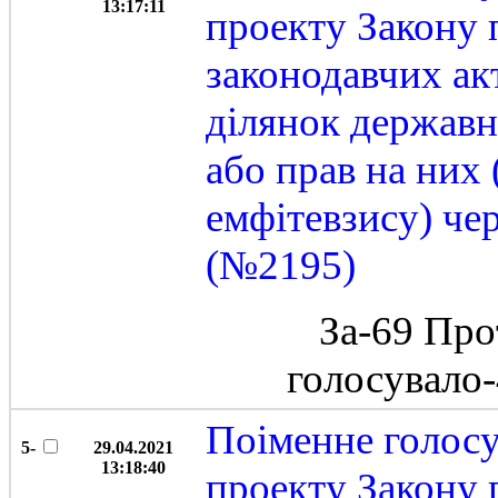
13:17:11
проекту Закону 
законодавчих ак
ділянок державн
або прав на них 
емфітевзису) че
(№2195)
За-69 Про
голосувало
Поіменне голос
5-
29.04.2021
13:18:40
проекту Закону 