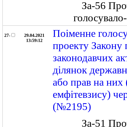
За-56 Про
голосувало
Поіменне голос
27-
29.04.2021
13:59:12
проекту Закону 
законодавчих ак
ділянок державн
або прав на них
емфітевзису) че
(№2195)
За-51 Про