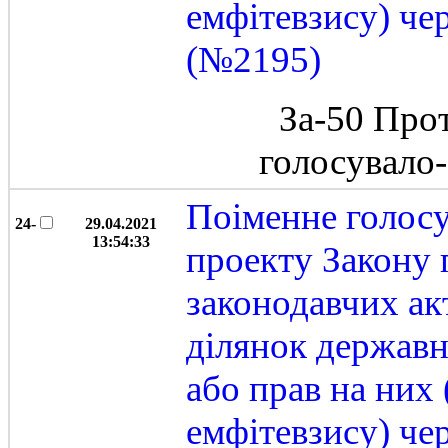
емфітевзису) че
(№2195)
За-50 Про
голосувало
Поіменне голос
24-
29.04.2021
13:54:33
проекту Закону 
законодавчих ак
ділянок державн
або прав на них
емфітевзису) че