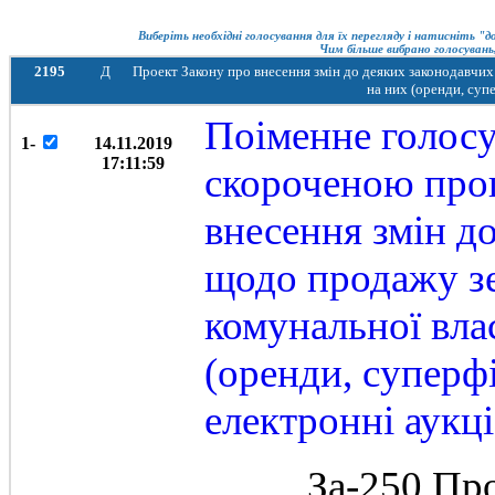
Виберіть необхідні голосування для їх перегляду і натисніть "
Чим більше вибрано голосувань,
2195
Д
Проект Закону про внесення змін до деяких законодавчих
на них (оренди, суп
Поіменне голосу
1-
14.11.2019
17:11:59
скороченою про
внесення змін д
щодо продажу зе
комунальної вла
(оренди, суперфі
електронні аукц
За-250 Пр