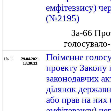
емфітевзису) че
(№2195)
За-66 Про
голосувало
Поіменне голос
10-
29.04.2021
13:30:33
проекту Закону 
законодавчих ак
ділянок державн
або прав на них
емфітевзису) че