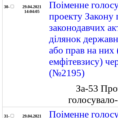
Поіменне голос
30-
29.04.2021
14:04:05
проекту Закону 
законодавчих ак
ділянок державн
або прав на них
емфітевзису) че
(№2195)
За-53 Про
голосувало
Поіменне голос
31-
29.04.2021