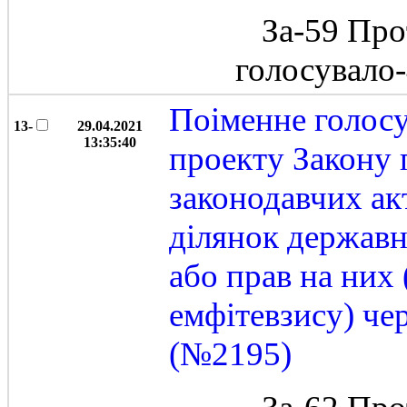
За-59 Про
голосувало
Поіменне голос
13-
29.04.2021
13:35:40
проекту Закону 
законодавчих ак
ділянок державн
або прав на них
емфітевзису) че
(№2195)