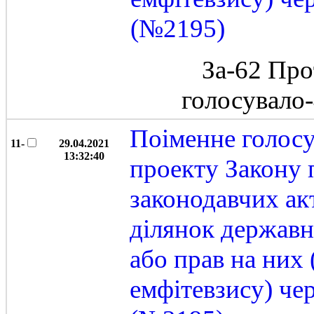
(№2195)
За-62 Про
голосувало
Поіменне голос
11-
29.04.2021
13:32:40
проекту Закону 
законодавчих ак
ділянок державн
або прав на них 
емфітевзису) че