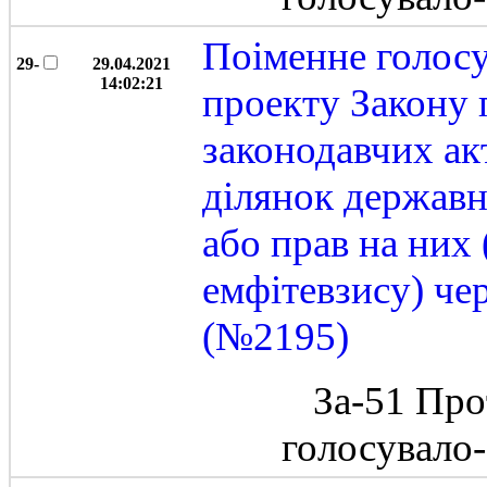
Поіменне голос
29-
29.04.2021
14:02:21
проекту Закону 
законодавчих ак
ділянок державн
або прав на них
емфітевзису) че
(№2195)
За-51 Про
голосувало