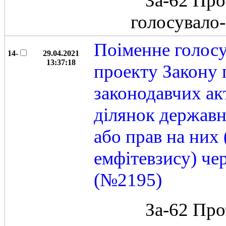
За-62 Про
голосувало
Поіменне голос
14-
29.04.2021
13:37:18
проекту Закону 
законодавчих ак
ділянок державн
або прав на них
емфітевзису) че
(№2195)
За-62 Про