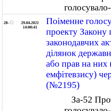
голосувало
Поіменне голос
28-
29.04.2021
14:00:41
проекту Закону 
законодавчих ак
ділянок державн
або прав на них
емфітевзису) че
(№2195)
За-52 Про
голосувало