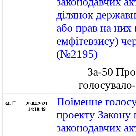
законодавчих ак
ділянок державн
або прав на них
емфітевзису) че
(№2195)
За-50 Про
голосувало
Поіменне голос
34-
29.04.2021
14:10:49
проекту Закону 
законодавчих ак