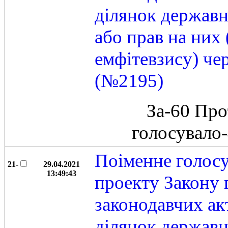
ділянок державн
або прав на них
емфітевзису) че
(№2195)
За-60 Про
голосувало
Поіменне голос
21-
29.04.2021
13:49:43
проекту Закону 
законодавчих ак
ділянок державн