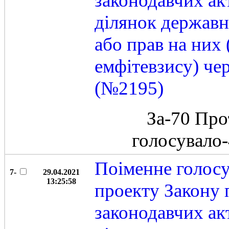
законодавчих ак
ділянок державн
або прав на них 
емфітевзису) че
(№2195)
За-70 Про
голосувало
Поіменне голос
7-
29.04.2021
13:25:58
проекту Закону 
законодавчих ак