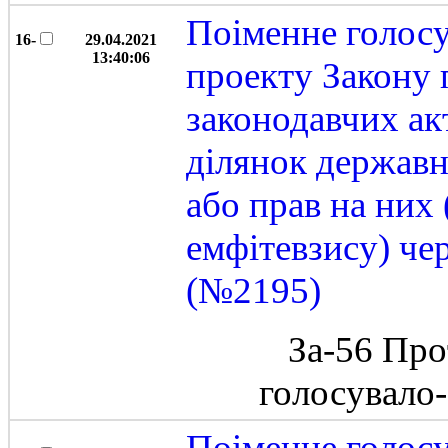
Поіменне голос
16-
29.04.2021
13:40:06
проекту Закону 
законодавчих ак
ділянок державн
або прав на них
емфітевзису) че
(№2195)
За-56 Про
голосувало
Поіменне голос