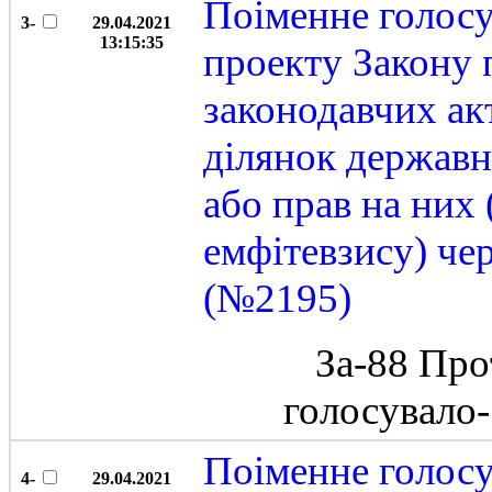
Поіменне голос
3-
29.04.2021
13:15:35
проекту Закону 
законодавчих ак
ділянок державн
або прав на них 
емфітевзису) че
(№2195)
За-88 Про
голосувало
Поіменне голос
4-
29.04.2021