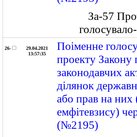
За-57 Про
голосувало
Поіменне голос
26-
29.04.2021
13:57:35
проекту Закону 
законодавчих ак
ділянок державн
або прав на них
емфітевзису) че
(№2195)