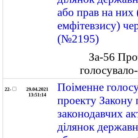
або прав на них
емфітевзису) че
(№2195)
За-56 Про
голосувало
Поіменне голос
22-
29.04.2021
13:51:14
проекту Закону 
законодавчих ак
ділянок державн