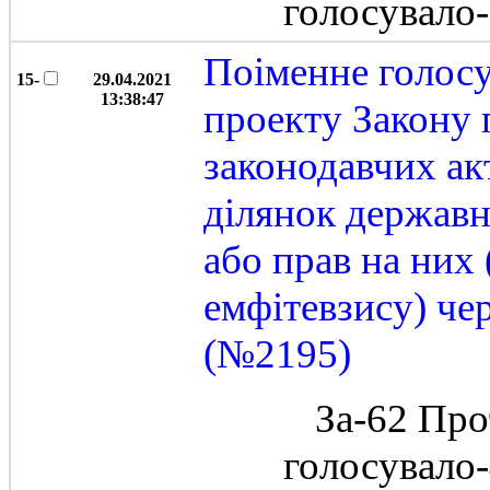
голосувало
Поіменне голос
15-
29.04.2021
13:38:47
проекту Закону 
законодавчих ак
ділянок державн
або прав на них
емфітевзису) че
(№2195)
За-62 Про
голосувало