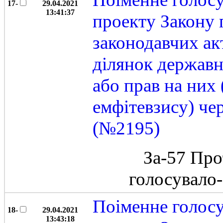
17-
29.04.2021
13:41:37
проекту Закону 
законодавчих ак
ділянок державн
або прав на них
емфітевзису) че
(№2195)
За-57 Про
голосувало
Поіменне голос
18-
29.04.2021
13:43:18