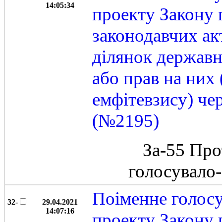
14:05:34
проекту Закону 
законодавчих ак
ділянок державн
або прав на них
емфітевзису) че
(№2195)
За-55 Про
голосувало
Поіменне голос
32-
29.04.2021
14:07:16
проекту Закону 