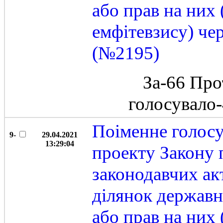
або прав на них 
емфітевзису) че
(№2195)
За-66 Про
голосувало
Поіменне голос
9-
29.04.2021
13:29:04
проекту Закону 
законодавчих ак
ділянок державн
або прав на них 