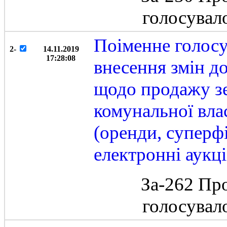
голосувал
Поіменне голосу
2-
14.11.2019
17:28:08
внесення змін д
щодо продажу зе
комунальної вла
(оренди, суперфі
електронні аукц
За-262 Пр
голосувал