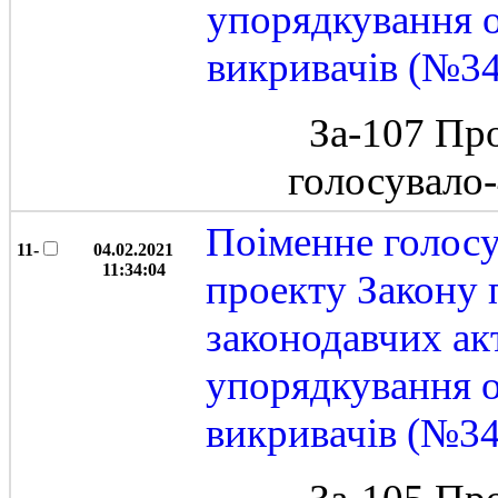
упорядкування 
викривачів (№3
За-107 Пр
голосувало
Поіменне голос
11-
04.02.2021
11:34:04
проекту Закону 
законодавчих ак
упорядкування о
викривачів (№3