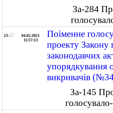
За-284 Пр
голосувал
Поіменне голос
23-
04.02.2021
11:57:13
проекту Закону 
законодавчих ак
упорядкування 
викривачів (№3
За-145 Пр
голосувало