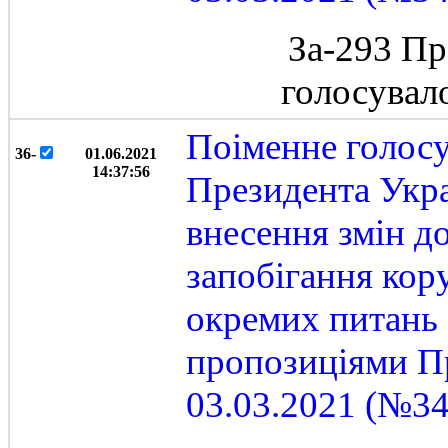
За-293 Пр
голосувал
Поіменне голос
36-
01.06.2021
14:37:56
Президента Укра
внесення змін д
запобігання кор
окремих питань 
пропозиціями Пр
03.03.2021 (№34