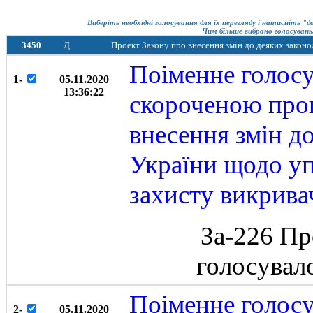
Виберіть необхідні голосування для їх перегляду і натисніть "
Чим більше вибрано голосувань,
3450
Д
Проект Закону про внесення змін до деяких закон
Поіменне голосу
1-
05.11.2020
13:36:22
скороченою про
внесення змін д
України щодо у
захисту викрива
За-226 Пр
голосувал
Поіменне голосу
2-
05.11.2020