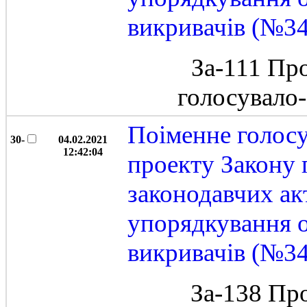
викривачів (№3
За-111 Пр
голосувало
Поіменне голос
30-
04.02.2021
12:42:04
проекту Закону 
законодавчих ак
упорядкування 
викривачів (№3
За-138 Пр