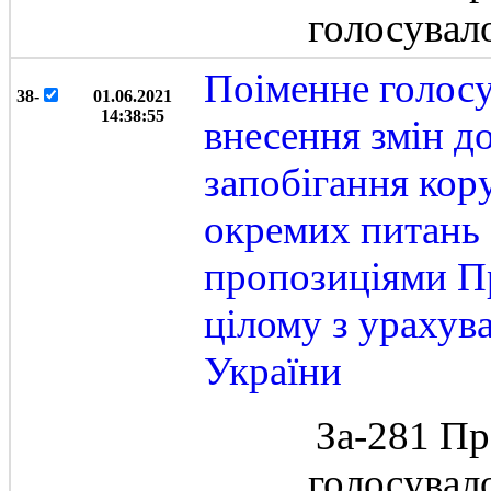
голосувал
Поіменне голосу
38-
01.06.2021
14:38:55
внесення змін д
запобігання кор
окремих питань 
пропозиціями Пр
цілому з урахув
України
За-281 Пр
голосувал