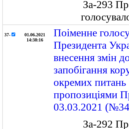
За-293 Пр
голосувал
Поіменне голос
37-
01.06.2021
14:38:16
Президента Укра
внесення змін д
запобігання кор
окремих питань 
пропозиціями Пр
03.03.2021 (№34
За-292 Пр