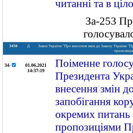
читанні та в ціл
За-253 Пр
голосувал
3450
Д
Закон України "Про внесення змін до Закону України "П
пропозиція
Поіменне голос
34-
01.06.2021
14:37:19
Президента Укра
внесення змін д
запобігання кор
окремих питань 
пропозиціями Пр