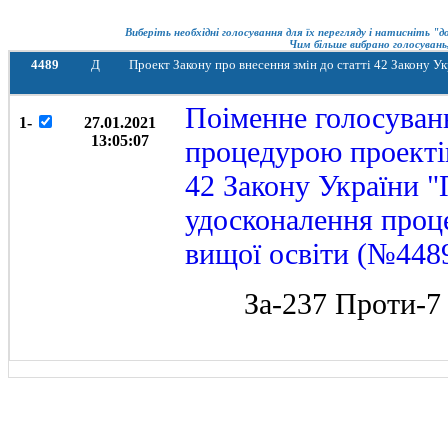
Виберіть необхідні голосування для їх перегляду і натисніть "
Чим більше вибрано голосувань,
4489
Д
Проект Закону про внесення змін до статті 42 Закону У
Поіменне голосуван
1-
27.01.2021
13:05:07
процедурою проектів
42 Закону України 
удосконалення проце
вищої освіти (№448
За-237 Проти-7
Р