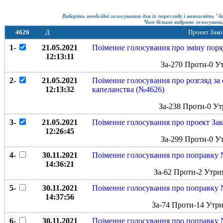
Виберіть необхідні голосування для їх перегляду і натисніть "
Чим більше вибрано голосувань,
4626
Д
Проект Зако
1-
21.05.2021
Поіменне голосування про зміну поря
12:13:11
За-270 Проти-0 У
2-
21.05.2021
Поіменне голосування про розгляд за
12:13:32
капеланства (№4626)
За-238 Проти-0 Ут
3-
21.05.2021
Поіменне голосування про проект Зак
12:26:45
За-299 Проти-0 У
4-
30.11.2021
Поіменне голосування про поправку 
14:36:21
За-62 Проти-2 Утри
5-
30.11.2021
Поіменне голосування про поправку 
14:37:56
За-74 Проти-14 Утр
6-
30.11.2021
Поіменне голосування про поправку 