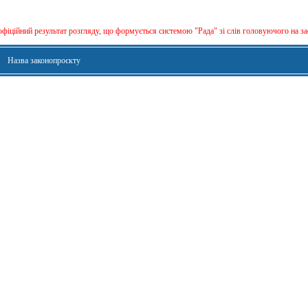
офіційний результат розгляду, що формується сиcтемою "Рада" зі слів головуючого на за
Назва законопроєкту