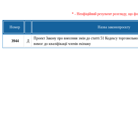
* - Неофіційний результат розгляду, що ф
Номер
Назва законопроєкту
Проект Закону про внесення змін до статті 51 Кодексу торговельн
3944
Д
вимог до кваліфікації членів екіпажу