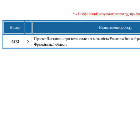
* - Неофіційний результат розгляду, що ф
Номер
Назва законопроєкту
Проект Постанови про встановлення меж міста Рогатина Івано-Фра
4272
У
Франківської області