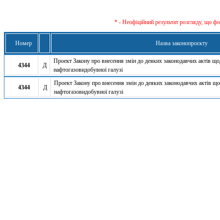
* - Неофіційний результат розгляду, що ф
Номер
Назва законопроєкту
Проект Закону про внесення змін до деяких законодавчих актів щ
4344
Д
нафтогазовидобувної галузі
Проект Закону про внесення змін до деяких законодавчих актів 
4344
Д
нафтогазовидобувної галузі