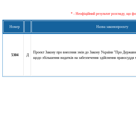
* - Неофіційний результат розгляду, що ф
Номер
Назва законопроєкту
Проект Закону про внесення змін до Закону України "Про Державн
5304
Д
щодо збільшення видатків на забезпечення здійснення правосуддя