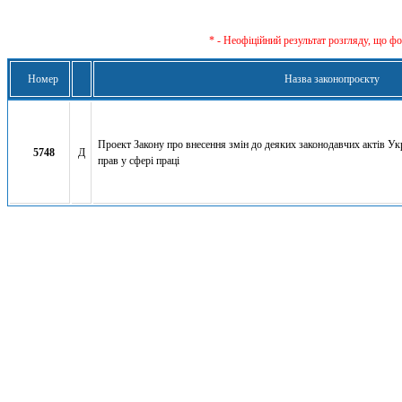
* - Неофіційний результат розгляду, що ф
Номер
Назва законопроєкту
Проект Закону про внесення змін до деяких законодавчих актів У
5748
Д
прав у сфері праці