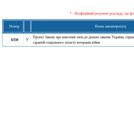
* - Неофіційний результат розгляду, що ф
Номер
Назва законопроєкту
Проект Закону про внесення змін до деяких законів України, спря
6350
У
гарантій соціального захисту ветеранів війни