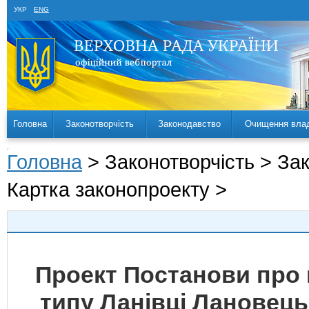
УКР
ENG
Головна
Законотворчість
Законодавство
Очищення вла
Головна
> Законотворчість > За
Картка законопроекту >
Проект Постанови про 
типу Ланівці Лановець