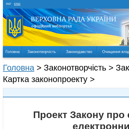
УКР
ENG
Головна
Законотворчість
Законодавство
Очищення вла
Головна
> Законотворчість > За
Картка законопроекту >
Проект Закону про 
електронни