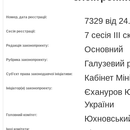
Номер, дата реєстрації:
7329 від 24
Сесія реєстрації:
7 сесія III 
Редакція законопроекту:
Основний
Рубрика законопроекту:
Галузевий 
Суб'єкт права законодавчої ініціативи:
Кабінет Мін
Ініціатор(и) законопроекту:
Єхануров Юр
України
Головний комітет:
Юхновський 
Інші комітети: