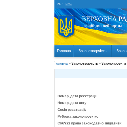
УКР
ENG
Головна
Законотворчість
Закон
Головна
> Законотворчість > Законопроекти
Номер, дата реєстрації:
Номер, дата акту
Сесія реєстрації:
Рубрика законопроекту:
Суб'єкт права законодавчої ініціативи: