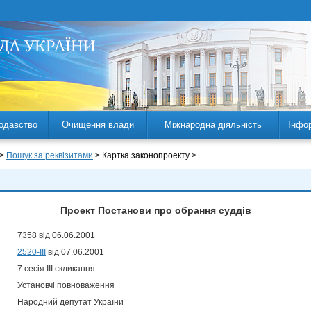
одавство
Очищення влади
Міжнародна діяльність
Інфо
 >
Пошук за реквізитами
> Картка законопроекту >
Проект Постанови про обрання суддів
7358 від 06.06.2001
2520-III
від 07.06.2001
7 сесія III скликання
Установчі повноваження
Народний депутат України