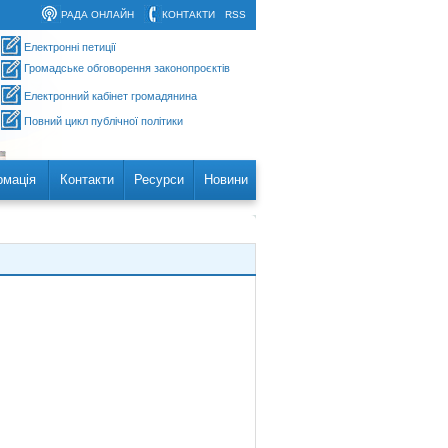
РАДА ОНЛАЙН
КОНТАКТИ
RSS
Електронні петиції
Громадське обговорення законопроєктів
Електронний кабінет громадянина
Повний цикл публічної політики
рмація
Контакти
Ресурси
Новини