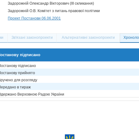
Задорожній Олександр Вікторович (III скликання)
Задорожній О.В. Комітет з питань правової політики
Проект Постанови 06.06.2001
ми
Зв'язані законопроекти
Альтернативні законопроекти
Хронолог
останову підписано
Постанову підписано
Постанову прийнято
Вручено для розгляду
Передано в тираж
Одержано Верховною Радою України