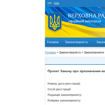
УКР
ENG
Головна
Законотворчість
Закон
Головна
> Законотворчість > Законопроекти
Проект Закону про призначення кер
Номер, дата реєстрації:
Сесія реєстрації:
Редакція законопроекту:
Рубрика законопроекту: