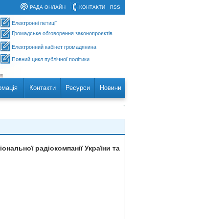
РАДА ОНЛАЙН
КОНТАКТИ
RSS
Електронні петиції
Громадське обговорення законопроєктів
Електронний кабінет громадянина
Повний цикл публічної політики
рмація
Контакти
Ресурси
Новини
іональної радіокомпанії України та