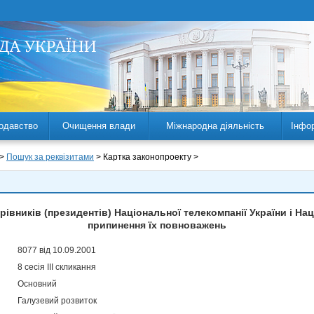
одавство
Очищення влади
Міжнародна діяльність
Інфо
 >
Пошук за реквізитами
> Картка законопроекту >
івників (президентів) Національної телекомпанії України і Нац
припинення їх повноважень
8077 від 10.09.2001
8 сесія III скликання
Основний
Галузевий розвиток