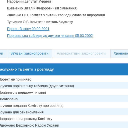
Народний депутат України
Шевченко Віталій Федорович (III скликання)
Зінченко О.О. Комітет з питань свободи слова та інформації
Турчинов О.В. Комітет з питань бюджету
Проект Закону 09.09.2001
Порівняльна таблиця до другого читання 05.03.2002
ми
Зв'язані законопроекти
Альтернативні законопроекти
Хронолог
аслухано та знято з розгляду
Проект не прийнято
Вручено порівняльну таблицю (друге читання)
Прийнято в першому читанні
Обговорено
Вручено подання Комітету про розгляд
Вручено для ознайомлення
Направлено на розгляд Комітету
Одержано Верховною Радою України