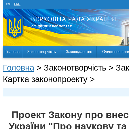
УКР
ENG
Головна
Законотворчість
Законодавство
Очищення вла
Головна
> Законотворчість > За
Картка законопроекту >
Проект Закону про внесе
України "Про наукову та