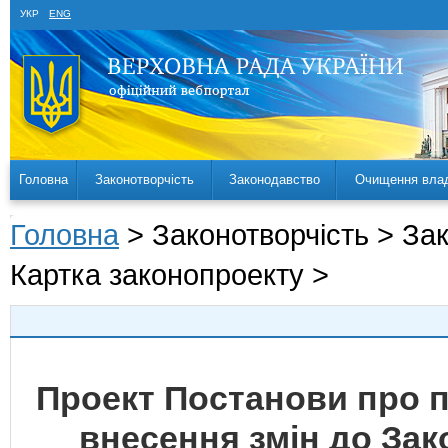
УКР
ENG
Головна
Законотворчість
Законодавство
Очищення вла
Головна
> Законотворчість > За
Картка законопроекту >
Проект Постанови про п
внесення змін до Зак