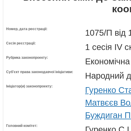
коо
Номер, дата реєстрації:
1075/П від 
Сесія реєстрації:
1 сесія IV 
Рубрика законопроекту:
Економічна
Суб'єкт права законодавчої ініціативи:
Народний д
Ініціатор(и) законопроекту:
Гуренко Ста
Матвєєв Во
Буждиган П
Головний комітет:
Гуренко С.І