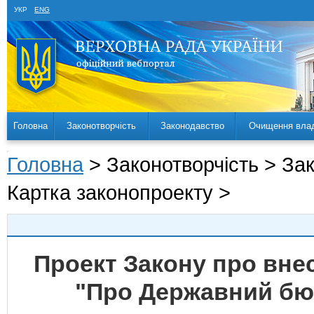
УКР
ENG
Головна
Законотворчість
Законодавство
Очищення вла
Головна
> Законотворчість > За
Картка законопроекту >
Проект Закону про внес
"Про Державний бюд