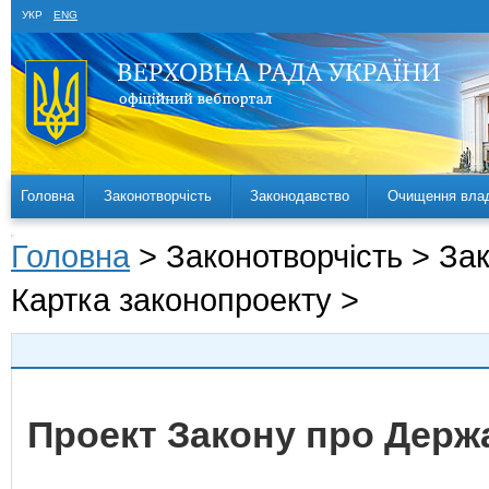
УКР
ENG
Головна
Законотворчість
Законодавство
Очищення вла
Головна
> Законотворчість > За
Картка законопроекту >
Проект Закону про Держ