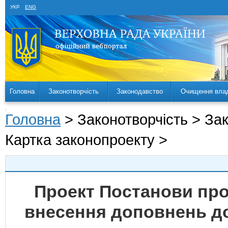
УКР
ENG
Головна
Законотворчість
Законодавство
Очищення вла
Головна
> Законотворчість > За
Картка законопроекту >
Проект Постанови про
внесення доповнень до