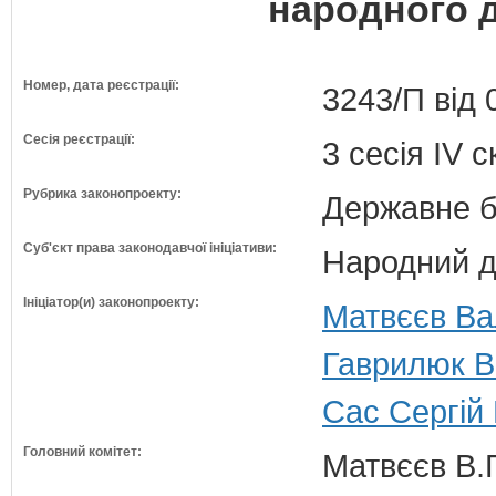
народного д
Номер, дата реєстрації:
3243/П від 
Сесія реєстрації:
3 сесія IV 
Рубрика законопроекту:
Державне б
Суб'єкт права законодавчої ініціативи:
Народний д
Ініціатор(и) законопроекту:
Матвєєв Ва
Гаврилюк В
Сас Сергій
Головний комітет:
Матвєєв В.Г