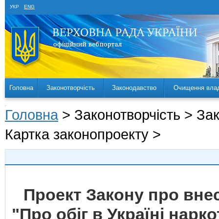
УКР
ENG
Головна
Законотворчість
Законодавство
Очищення вла
Головна
> Законотворчість > За
Картка законопроекту >
Проект Закону про внес
"Про обіг в Україні нарк