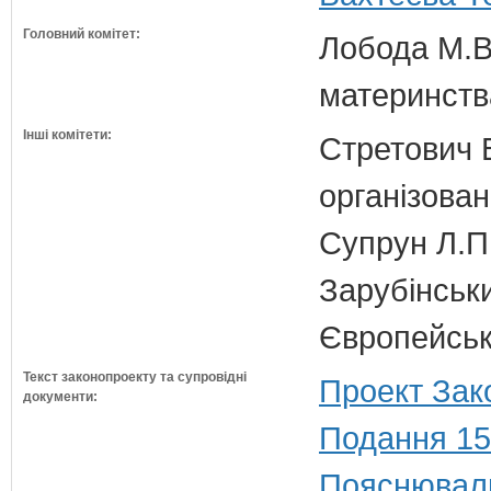
Головний комітет:
Лобода М.В.
материнств
Інші комітети:
Стретович В
організован
Супрун Л.П
Зарубінськи
Європейсько
Текст законопроекту та супровідні
Проект Зак
документи:
Подання 15
Пояснюваль