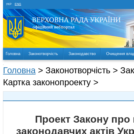
УКР
ENG
Головна
Законотворчість
Законодавство
Очищення вла
Головна
> Законотворчість > За
Картка законопроекту >
Проект Закону про 
законодавчих актів Укр