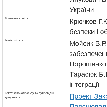
України
Головний комітет:
Крючков Г.К
безпеки і о
Інші комітети:
Мойсик В.Р.
забезпечен
Порошенко 
Тарасюк Б.І
інтеграції
Текст законопроекту та супровідні
Проект Зак
документи:
Пояснюваль