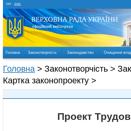
УКР
ENG
Головна
Законотворчість
Законодавство
Очищення вла
Головна
> Законотворчість > За
Картка законопроекту >
Проект Трудов