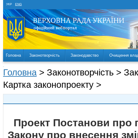
УКР
ENG
Головна
Законотворчість
Законодавство
Очищення вла
Головна
> Законотворчість > За
Картка законопроекту >
Проект Постанови про 
Закону про внесення змін