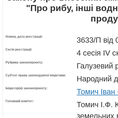
"Про рибу, інші водн
проду
Номер, дата реєстрації:
3633/П від 
Сесія реєстрації:
4 сесія IV 
Рубрика законопроекту:
Галузевий 
Суб'єкт права законодавчої ініціативи:
Народний д
Ініціатор(и) законопроекту:
Томич Іван
Головний комітет:
Томич І.Ф. 
земельних 