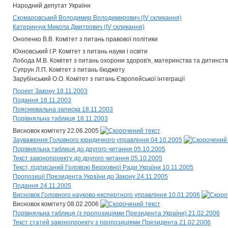
Народний депутат України
Скомаровський Володимир Володимирович (IV скликання)
Катеринчук Микола Дмитрович (IV скликання)
Онопенко В.В. Комітет з питань правової політики
Юхновський І.Р. Комітет з питань науки і освіти
Лобода М.В. Комітет з питань охорони здоров'я, материнства та дитинст
Супрун Л.П. Комітет з питань бюджету
Зарубінський О.О. Комітет з питань Європейської інтеграції
Проект Закону 18.11.2003
Подання 18.11.2003
Пояснювальна записка 18.11.2003
Порівняльна таблиця 18.11.2003
Висновок комітету 22.06.2005
Зауваження Головного юридичного управління 04.10.2005
Порівняльна таблиця до другого читання 05.10.2005
Текст законопроекту до другого читання 05.10.2005
Текст, підписаний Головою Верховної Ради України 10.11.2005
Пропозиції Президента України до Закону 24.11.2005
Подання 24.11.2005
Висновок Головного науково-експертного управління 10.01.2006
Висновок комітету 08.02.2006
Порівняльна таблиця (з пропозиціями Президента України) 21.02.2006
Текст статей законопроекту з пропозиціями Президента 21.02.2006