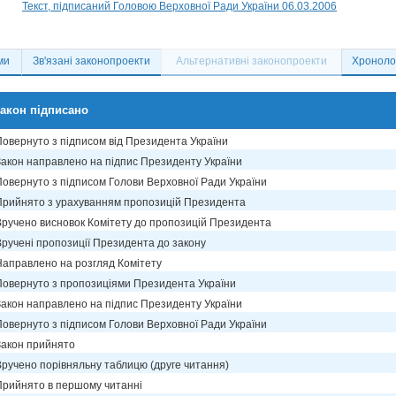
Текст, підписаний Головою Верховної Ради України 06.03.2006
ми
Зв'язані законопроекти
Альтернативні законопроекти
Хронолог
акон підписано
Повернуто з підписом від Президента України
Закон направлено на підпис Президенту України
Повернуто з підписом Голови Верховної Ради України
Прийнято з урахуванням пропозицій Президента
Вручено висновок Комітету до пропозицій Президента
Вручені пропозиції Президента до закону
Направлено на розгляд Комітету
Повернуто з пропозиціями Президента України
Закон направлено на підпис Президенту України
Повернуто з підписом Голови Верховної Ради України
Закон прийнято
Вручено порівняльну таблицю (друге читання)
Прийнято в першому читанні