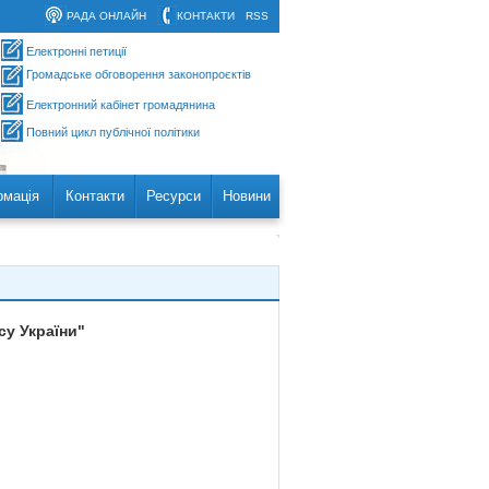
РАДА ОНЛАЙН
КОНТАКТИ
RSS
Електронні петиції
Громадське обговорення законопроєктів
Електронний кабінет громадянина
Повний цикл публічної політики
рмація
Контакти
Ресурси
Новини
су України"