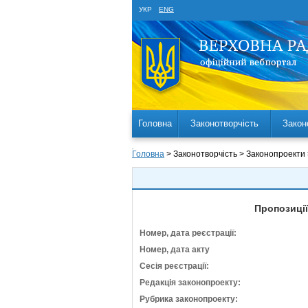
УКР
ENG
Головна
Законотворчість
Закон
Головна
> Законотворчість > Законопроекти
Пропозиції
Номер, дата реєстрації:
Номер, дата акту
Сесія реєстрації:
Редакція законопроекту:
Рубрика законопроекту: