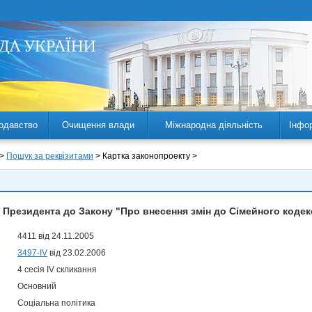
одавство
Очищення влади
Міжнародна діяльність
Інфо
 >
Пошук за реквізитами
> Картка законопроекту >
 Президента до Закону "Про внесення змін до Сімейного кодек
4411 від 24.11.2005
3497-IV
від 23.02.2006
4 сесія IV скликання
Основний
Соціальна політика